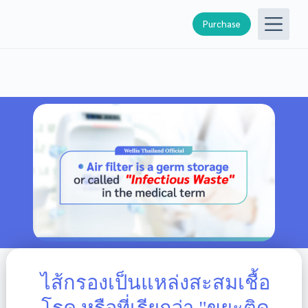
S
Purchase
k
i
p
t
o
c
o
n
t
e
n
t
ไส้กรองเป็นแหล่งสะสมเชื้อ
โรค หรือที่เรียกว่า "ขยะติด