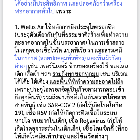
ได้อย่างมีประสิทธิภาพ และปลอดภัยกว่าเครื่อง
ฟอกอากาศทั่วไป
 เพราะ
1. Wellis Air ใช้หลักการยิงประจุไฮดรอกซิล 
(ประจุตัวเดียวกันกับที่ธรรมชาติสร้างเพื่อทำความ
สะอาดอากาศในชั้นบรรยากาศ) ในการเข้าสลาย
โมเลกุลของเชื้อไวรัส แบคทีเรีย รา และสารเคมี 
ในอากาศ (ลอยปกคลุมทั่วห้อง) และพื้นผิววัตถุ
ต่างๆ
เช่น เฟอร์นิเจอร์ ข้าวของเครื่องใช้ ของเล่น
เด็ก เสื้อผ้า ฯลฯ 
รวมถึงทุกซอกทุกมุม
 เช่น บริเวณ
ใต้โต๊ะ ใต้เตียง
 และพื้นที่ที่ทำความสะอาดไม่ถึง
เพราะประจุไฮดรอกซิลเป็นก๊าซสามารถลอยเข้า
ถึงทุกพื้นที่) รวมถึงฆ่าเชื้อที่เป็นอันตรายได้หลาย
สายพันธุ์ เช่น SAR-COV 2 (ก่อให้เกิดโรค
โควิด 
19
), 
เชื้อ RSV
 (ก่อให้เกิดการติดเชื้อในระบบ
หายใจ พบมากในเด็ก), เชื้อ 
Rotavirus
 (ก่อให้
เกิดโรคอุจาระร่วงในเด็กเล็ก), 
เชื้อโคแซ็กกี้
 (ที่ก่อ
ให้เกิดโรคมือเท้าปาก) และ
ไข้หวัดต่างๆ