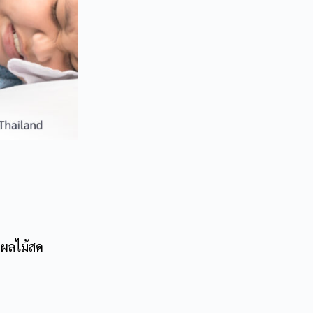
ักผลไม้สด