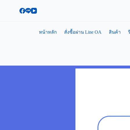
S
k
i
p
t
o
หน้าหลัก
สั่งซื้อผ่าน Line OA
สินค้า
ร
c
o
n
t
e
n
t