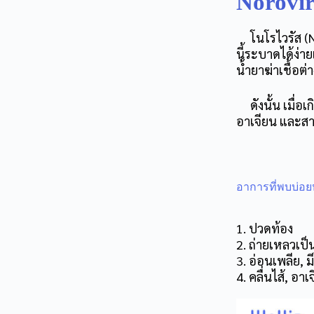
Norovi
โนโรไวรัส (No
นี้ระบาดได้ง่า
น้ำยาฆ่าเชื้อต่า
ดังนั้น เมื่อ
อาเจียน และสา
อาการที่พบบ่อยห
1. ปวดท้อง
2. ถ่ายเหลวเป็
3. อ่อนเพลีย, มี
4. คลื่นไส้, อา