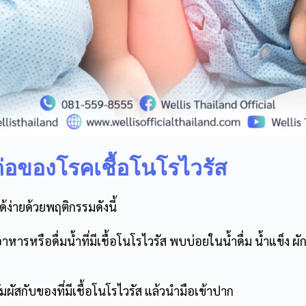
่อของโรคเชื้อโนโรไวรัส
้ง่ายด้วยพฤติกรรมดังนี้
หารหรือดื่มน้ำที่มีเชื้อโนโรไวรัส พบบ่อยในน้ำดื่ม น้ำแข็ง ผ
ัมผัสกับของที่มีเชื้อโนโรไวรัส แล้วนำมือเข้าปาก