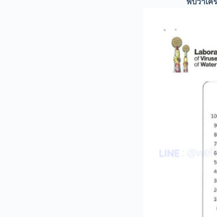
พบว่าเครื