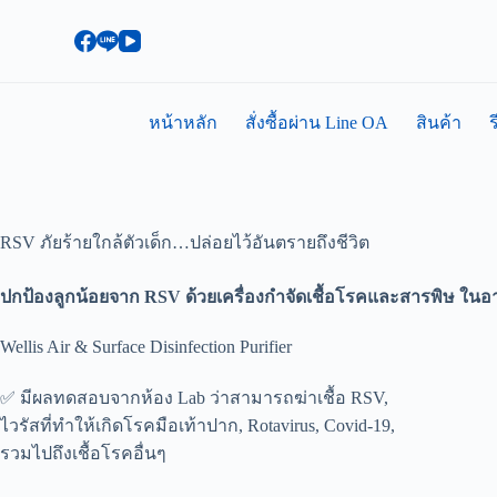
S
k
i
p
t
o
หน้าหลัก
สั่งซื้อผ่าน Line OA
สินค้า
ร
c
o
n
t
e
n
RSV ภัยร้ายใกล้ตัวเด็ก…ปล่อยไว้อันตรายถึงชีวิต
t
ปกป้องลูกน้อยจาก RSV ด้วยเครื่องกำจัดเชื้อโรคและสารพิษ ในอ
Wellis Air & Surface Disinfection Purifier
✅ มีผลทดสอบจากห้อง Lab ว่าสามารถฆ่าเชื้อ RSV,
ไวรัสที่ทำให้เกิดโรคมือเท้าปาก, Rotavirus, Covid-19,
รวมไปถึงเชื้อโรคอื่นๆ