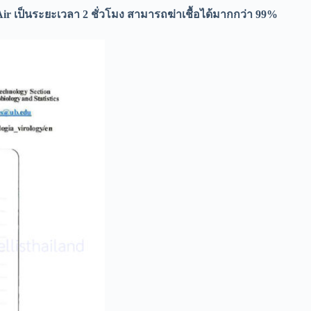
s Air เป็นระยะเวลา 2 ชั่วโมง สามารถฆ่าเชื้อได้มากกว่า 99%