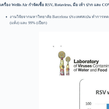
เครื่อง
Wellis Air กำจัดเชื้อ RSV, Rotavirus, มือ เท้า ปาก และ CO
งานวิจัยจากมหาวิทยาลัย Barcelona ประเทศสเปน ทำการท
(แห้ง) และ 99% (เปียก)