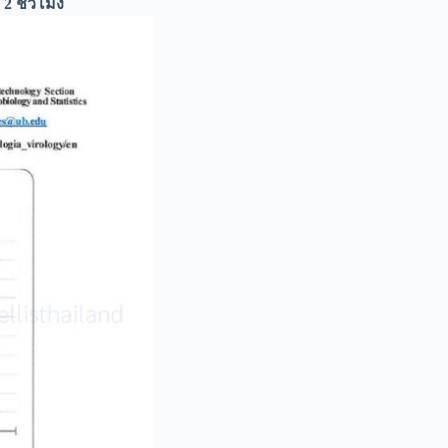
 2 ชั่วโมง