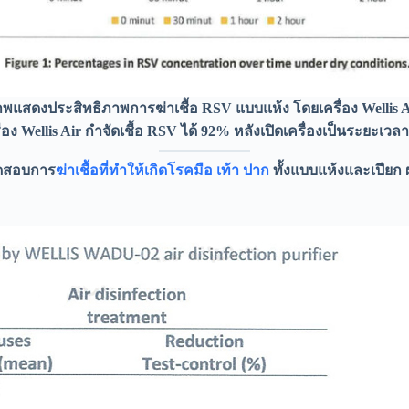
พแสดงประสิทธิภาพการฆ่าเชื้อ RSV แบบแห้ง โดยเครื่อง Wellis 
่อง Wellis Air กำจัดเชื้อ RSV ได้ 92% หลังเปิดเครื่องเป็นระยะเวลา
ทดสอบการ
ฆ่าเชื้อที่ทำให้เกิดโรคมือ เท้า ปาก
ทั้งแบบแห้งและเปียก ผ