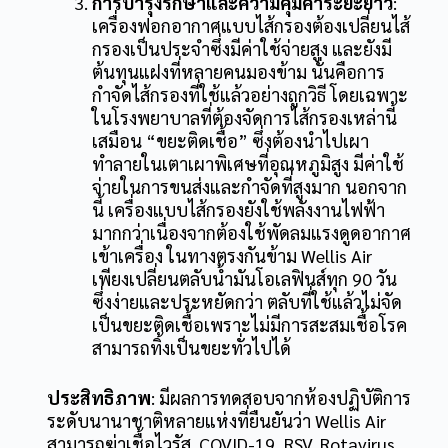
การบำรุงรักษาและความคุ้มค่าระยะยาว
:
เครื่องฟอกอากาศแบบไส้กรองต้องเปลี่ยนไส้
กรองเป็นประจำซึ่งมีค่าใช้จ่ายสูง และยังมี
ต้นทุนแฝงที่หลายคนมองข้าม นั่นคือการ
กำจัดไส้กรองที่ใช้แล้วอย่างถูกวิธี โดยเฉพาะ
ในโรงพยาบาลที่ต้องจัดการไส้กรองเหล่านี้
เสมือน “ขยะติดเชื้อ” ซึ่งต้องนำไปเผา
ทำลายในเตาเผาพิเศษที่อุณหภูมิสูง มีค่าใช้
จ่ายในการขนส่งและกำจัดที่สูงมาก นอกจาก
นี้ เครื่องแบบไส้กรองยังใช้พลังงานไฟฟ้า
มากกว่าเนื่องจากต้องใช้พัดลมแรงดูดอากาศ
เข้าเครื่อง ในทางตรงกันข้าม Wellis Air
เพียงเปลี่ยนตลับน้ำมันโอเลฟินส์ทุก 90 วัน
ซึ่งง่ายและประหยัดกว่า ตลับที่ใช้แล้วไม่จัด
เป็นขยะติดเชื้อเพราะไม่มีการสะสมเชื้อโรค
สามารถทิ้งเป็นขยะทั่วไปได้
ประสิทธิภาพ
: มีผลการทดสอบจากห้องปฏิบัติการ
ระดับนานาชาติหลายแห่งที่ยืนยันว่า Wellis Air
สามารถฆ่าเชื้อไวรัส COVID-19, RSV, Rotavirus,